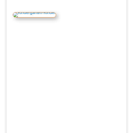
sofort
staatl. anerkannte*n
Erzieher*in, Erzieher*in im Anerkennungsjahr,
Aushilfen
FSJler*in
bewerbung@pusteblume-rossdorf.de
HIER.